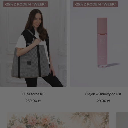
Duża torba RP
Olejek wiśniowy do ust
Cena
Cena
259,00 zł
29,00 zł
obniżona
obniżona