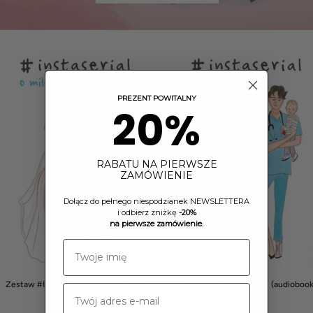
PREZENT POWITALNY
20%
RABATU NA PIERWSZE
ZAMÓWIENIE
Dołącz do pełnego niespodzianek NEWSLETTERA
i odbierz zniżkę
-20%
na pierwsze zamówienie.
Zestaw #Instaserial o miłości: e-book +
#Instaserial o miłości (audioboo
audiobook
Cena
29,00 zł