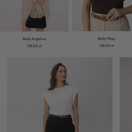
Body Miley
Body Angelina
Cena
Cena
139,00 zł
139,00 zł
obniżona
obniżona