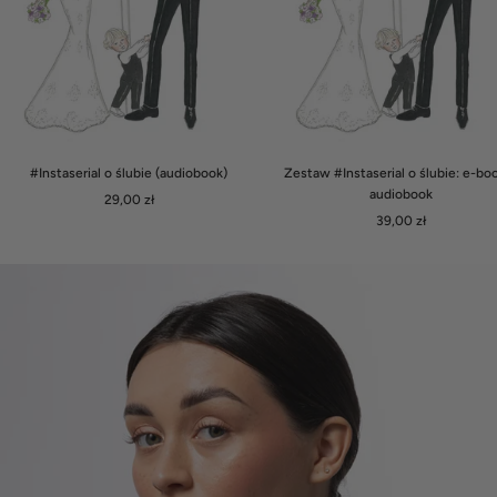
#Instaserial o ślubie (audiobook)
Zestaw #Instaserial o ślubie: e-bo
audiobook
Cena
29,00 zł
Cena
obniżona
39,00 zł
obniżona