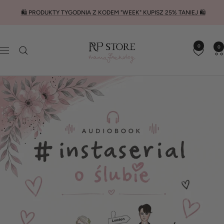
Przejdź
🛍️ PRODUKTY TYGODNIA Z KODEM "WEEK" KUPISZ 25% TANIEJ 🛍️
do
treści
RP
0
0
Nawigacja
STORE