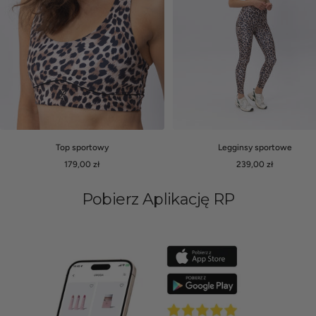
Legginsy sportowe
Top sportowy
Cena
Cena
239,00 zł
179,00 zł
obniżona
obniżona
Pobierz Aplikację RP