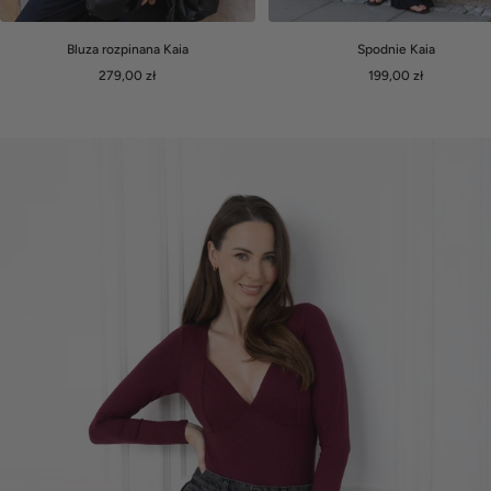
Bluza rozpinana Kaia
Spodnie Kaia
Cena
Cena
279,00 zł
199,00 zł
obniżona
obniżona