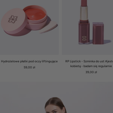
RP Lipstick - Szminka do ust #jes
Hydrożelowe płatki pod oczy liftingujące
kobietą - badam się regularnie
Cena
59,00 zł
Cena
39,00 zł
obniżona
obniżona