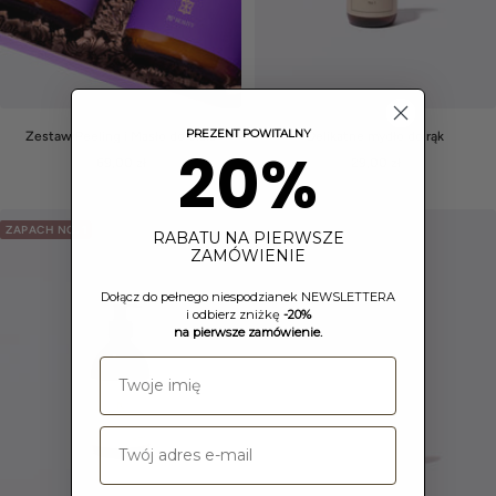
PREZENT POWITALNY
Zestaw Peeling i Masło do ciała
Delikatne mydło do rąk
20%
Cena
Cena
69,00 zł
29,00 zł
obniżona
obniżona
ZAPACH NO. 1
RABATU NA PIERWSZE
ZAMÓWIENIE
Dołącz do pełnego niespodzianek NEWSLETTERA
i odbierz zniżkę
-20%
na pierwsze zamówienie.