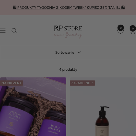
Przejdź
🛍️ PRODUKTY TYGODNIA Z KODEM "WEEK" KUPISZ 25% TANIEJ 🛍️
do
treści
RP
0
0
STORE
Nawigacja
Sortowanie
4 produkty
NA PREZENT
ZAPACH NO. 1