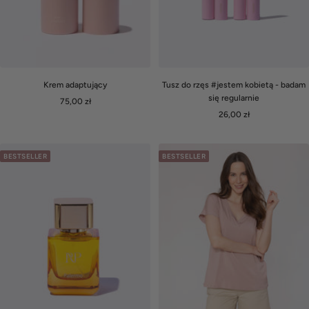
Krem adaptujący
Tusz do rzęs #jestem kobietą - badam
się regularnie
Cena
75,00 zł
Cena
obniżona
26,00 zł
obniżona
BESTSELLER
BESTSELLER