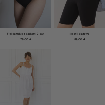
Kolarki ciążowe
Figi damskie z paskami 2-pak
Cena
Cena
89,00 zł
79,00 zł
obniżona
obniżona