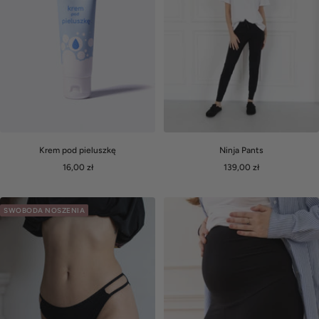
Krem pod pieluszkę
Ninja Pants
Cena
Cena
16,00 zł
139,00 zł
obniżona
obniżona
SWOBODA NOSZENIA