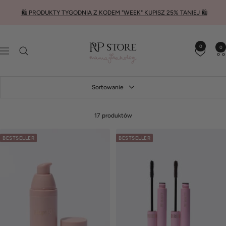
Przejdź
🛍️ PRODUKTY TYGODNIA Z KODEM "WEEK" KUPISZ 25% TANIEJ 🛍️
do
treści
RP
0
0
STORE
Nawigacja
Sortowanie
17 produktów
BESTSELLER
BESTSELLER