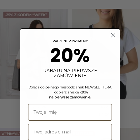
obniżona
PREZENT POWITALNY
20%
RABATU NA PIERWSZE
ZAMÓWIENIE
Dołącz do pełnego niespodzianek NEWSLETTERA
i odbierz zniżkę
-20%
na pierwsze zamówienie.
Duża torba RP
Nerka
Cena
Cena
259,00 zł
119,00 zł
obniżona
obniżona
WYPRAWKA
BESTSELLER