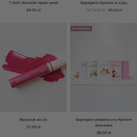
T-shirt Ola krótki rękaw serek
Segregator #jestem w ciąży
Cena
Cena
Cena
69,00 zł
Od 79,00 zł
89,00 zł
obniżona
obniżona
normalna
WYPRAWKA
Błyszczyk do ust
Segregator pediatryczny #jestem
dzieckiem
Cena
27,00 zł
Cena
obniżona
89,00 zł