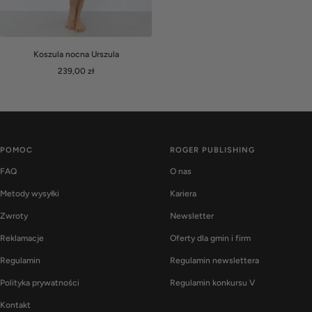
Koszula nocna Urszula
Cena
239,00 zł
obniżona
POMOC
ROGER PUBLISHING
FAQ
O nas
Metody wysyłki
Kariera
Zwroty
Newsletter
Reklamacje
Oferty dla gmin i firm
Regulamin
Regulamin newslettera
Polityka prywatności
Regulamin konkursu V
Kontakt