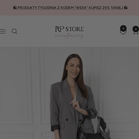
Przejdź
🛍️ PRODUKTY TYGODNIA Z KODEM "WEEK" KUPISZ 25% TANIEJ 🛍️
do
treści
RP
0
0
STORE
Nawigacja