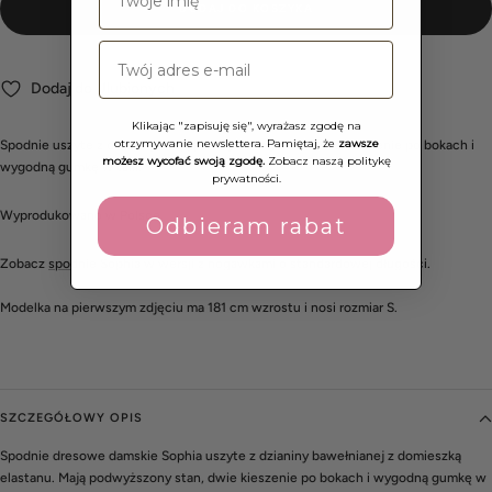
DODAJ DO KOSZYKA
Dodaj do Ulubionych
Klikając "zapisuję się", wyrażasz zgodę na
otrzymywanie newslettera. Pamiętaj, że
zawsze
Spodnie uszyte z dzianiny. Mają podwyższony stan, dwie kieszenie po bokach i
możesz wycofać swoją zgodę.
Zobacz naszą politykę
wygodną gumkę w talii.
prywatności.
Wyprodukowano w Polsce.
Odbieram rabat
Zobacz
spodnie Sophia
w wersji z nogawkami o standardowej długości.
Modelka na pierwszym zdjęciu ma 181 cm wzrostu i nosi rozmiar S.
SZCZEGÓŁOWY OPIS
Spodnie dresowe damskie Sophia uszyte z dzianiny bawełnianej z domieszką
elastanu. Mają podwyższony stan, dwie kieszenie po bokach i wygodną gumkę w